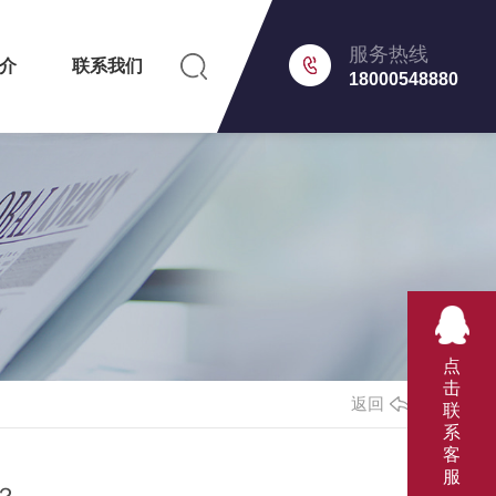
服务热线
介
联系我们
18000548880
点
击
返回
联
系
客
服