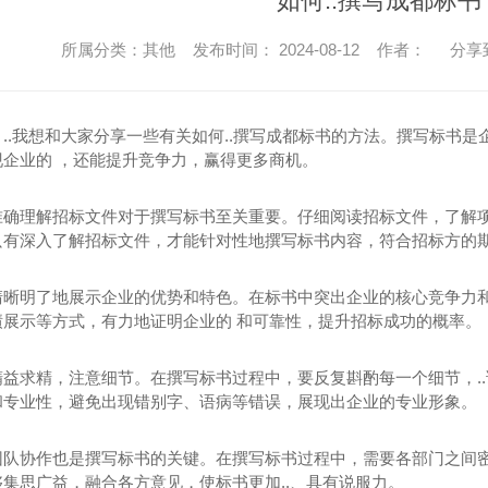
如何..撰写成都标书
所属分类：其他 发布时间： 2024-08-12 作者：
分享
..我想和大家分享一些有关如何..撰写成都标书的方法。撰写标书是
现企业的 ，还能提升竞争力，赢得更多商机。
准确理解招标文件对于撰写标书至关重要。仔细阅读招标文件，了解项
只有深入了解招标文件，才能针对性地撰写标书内容，符合招标方的
清晰明了地展示企业的优势和特色。在标书中突出企业的核心竞争力
绩展示等方式，有力地证明企业的 和可靠性，提升招标成功的概率。
精益求精，注意细节。在撰写标书过程中，要反复斟酌每一个细节，.
和专业性，避免出现错别字、语病等错误，展现出企业的专业形象。
团队协作也是撰写标书的关键。在撰写标书过程中，需要各部门之间密
集思广益，融合各方意见，使标书更加..、具有说服力。