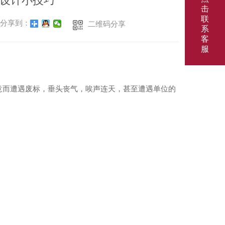
设计小技巧
击
联
分享到：
二维码分享
系
客
服
意而遭遇废标，垂头丧气，唉声连天，甚至遭遇单位的