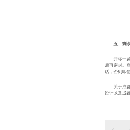
五、剩
开标一
后再密封。
话，否则即
关于成
设计以及成都