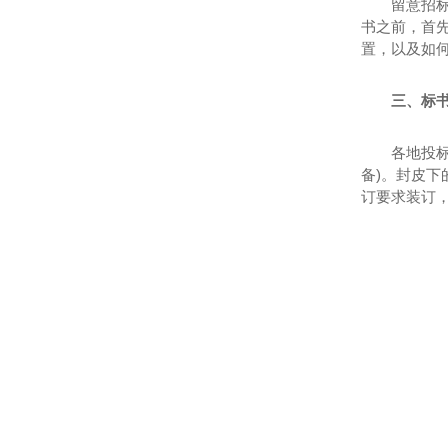
留意招
书之前，首
置，以及如
三、标
各地投
备)。封皮
订要求装订